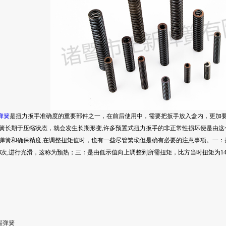
弹簧
是扭力扳手准确度的重要部件之一，在前后使用中，需要把扳手放入盒内，更加
簧长期于压缩状态，就会发生长期形变,许多预置式扭力扳手的非正常性损坏便是由
弹簧和确保精度,在调整扭矩值时，也有一些尽管繁琐但是确有必要的注意事项。一：
3次,进行光滑，这称为预热；三：是由低示值向上调整到所需扭矩，比方当时扭矩为14 N?
高温弹簧