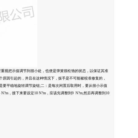
要重视把示值调节到很小处，也便是弹簧很松弛的状态，以保证其准
这个原因引起的，并且在这种情况下，扳手是不可能被校准修复的，
是要平稳地旋转调节旋钮;二：是每次闲置后取用时，要从很小示值
m，接下来要设定10 N?m，应该先调整到9 N?m,然后再调整到10