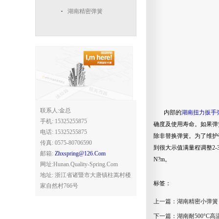
湖南精密弹簧
联系人:金总
内部的
湖南扭力扳手
手机: 15325255875
确度及使用寿命。如果弹
电话: 15325255875
除非替换弹簧。为了维护
传真: 0575-80706590
到很大示值满量程调整2-
邮箱:
Zhxspring@126.com
N?m。
网址:hunan.quality-Spring.com
地址: 浙江省诸暨市大唐镇柱嵩村楼
标签：
家自然村766号
上一篇：
湖南精密小弹簧
下一篇：
湖南耐500°C