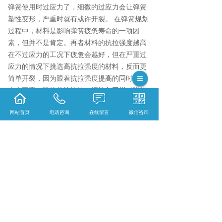
弹簧使用时过应力了，细微的过应力会让弹簧
塑性变形，严重时就有或许开裂。 在弹簧规划
过程中，材料是影响弹簧疲惫寿命的一项因
素，但并不是肯定。再者材料的抗拉强度越高
在不过应力的工况下疲惫会越好，但在严重过
应力的情况下挑选高抗拉强度的材料，反而更
简单开裂，因为跟着抗拉强度提高的同时硬度
也会更高；弹簧的旋绕比，螺旋角同样对弹簧
的疲惫影响很大，那就可以说是整个弹簧的规
网站首页
电话咨询
在线留言
微信咨询
划和物理尺度都影响着弹簧的疲惫和稳定性。
相关标签：
阀类弹簧
,
滤清阀弹簧
,
上一条：
湖南耐500°C高温弹簧
下一条：
湖南调压阀弹簧
365系统